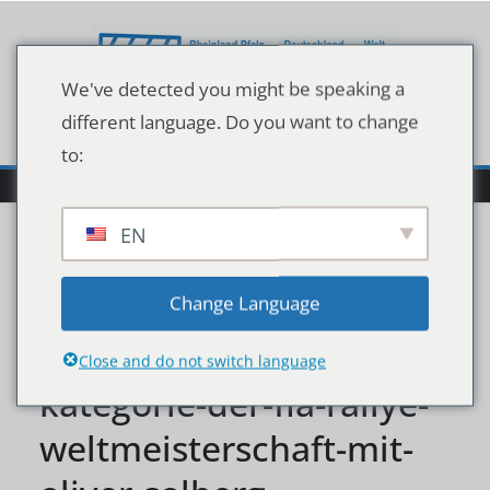
Zum
Inhalt
springen
We've detected you might be speaking a
different language. Do you want to change
to:
EN
skoda-motorsport-
Change Language
kooperiert-in-wrc3-
Close and do not switch language
kategorie-der-fia-rallye-
weltmeisterschaft-mit-