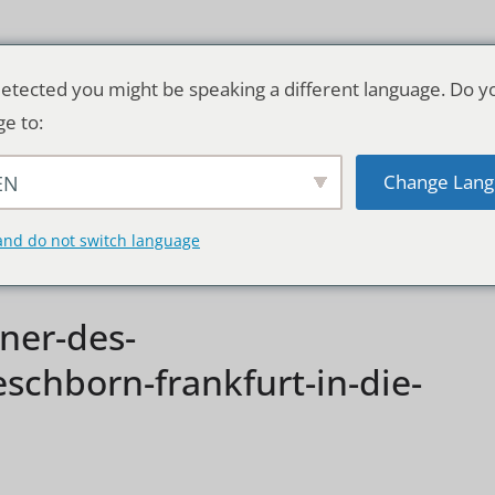
etected you might be speaking a different language. Do y
ge to:
Change Lang
EN
TSCHLAND & WELT
RATGEBER
DE
and do not switch language
tner-des-
eschborn-frankfurt-in-die-