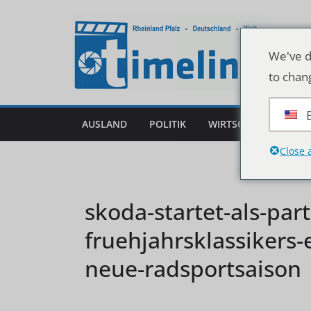
Zum
Inhalt
springen
We've d
to chan
AUSLAND
POLITIK
WIRTSCHAFT
DEU
Close 
skoda-startet-als-par
fruehjahrsklassikers-
neue-radsportsaison