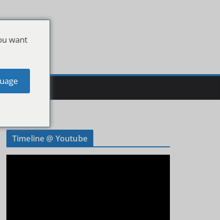
ou want
uage
Timeline @ Youtube