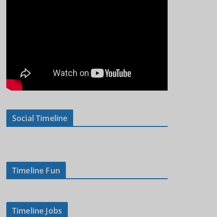
Social Timeline
Timeline Fun
Timeline Jobs