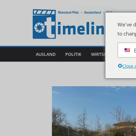
Zum
Inhalt
springen
We've d
to chan
AUSLAND
POLITIK
WIRTSCHAFT
DEU
Close 