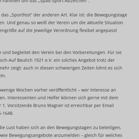
en Familien um das „Spaß-Sport-Abzeichen“.
 das „Sportfest“ der anderen Art. Klar ist: die Bewegungstage
 Und genau so weiß der Verein um die aktuelle Situation
engröße auf die jeweilige Verordnung flexibel angepasst
e und begleitet den Verein bei den Vorbereitungen. Für sie
sch-Auf Beulich 1921 e.V. ein solches Angebot trotz der
hr zeigt: auch in diesen schwierigen Zeiten lohnt es sich
eln.
enige Wochen vorher veröffentlicht – wer Interesse an
en. Interessenten und Helfer können sich gerne mit dem
 1. Vorsitzende Bruno Wagner ist erreichbar per Email
5-1648.
 die Lust haben sich an den Bewegungstagen zu beteiligen,
sowie Bewegungsangebote anzumelden – gleich für welches