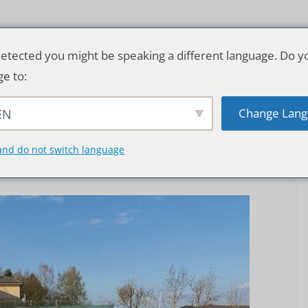
etected you might be speaking a different language. Do y
ge to:
Change Lang
EN
TSCHLAND & WELT
RATGEBER
DE
and do not switch language