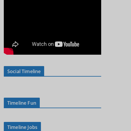
Social Timeline
Timeline Fun
Timeline Jobs