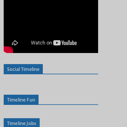
Social Timeline
Timeline Fun
Timeline Jobs