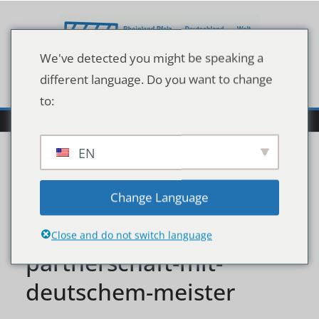
Zum
Inhalt
springen
We've detected you might be speaking a
different language. Do you want to change
to:
EN
sportwetten-de-
Change Language
verlaengert-
Close and do not switch language
partnerschaft-mit-
deutschem-meister