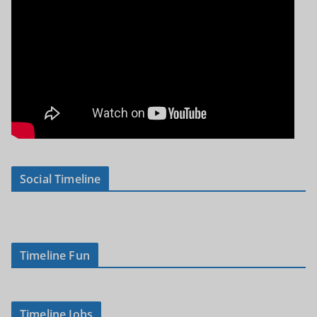
Social Timeline
Timeline Fun
Timeline Jobs