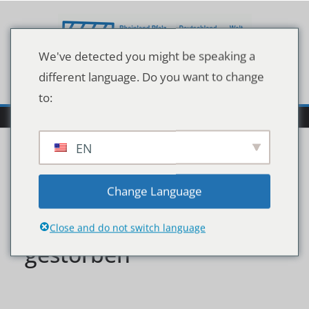
Zum
Inhalt
springen
We've detected you might be speaking a
different language. Do you want to change
to:
EN
staatstrauer-ausgerufen-
Change Language
sultan-von-oman-
Close and do not switch language
gestorben