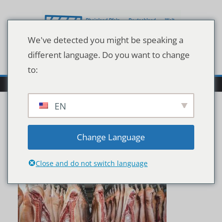
Zum
Inhalt
springen
We've detected you might be speaking a
different language. Do you want to change
to:
EN
Stored,Cold,Meat
Change Language
Close and do not switch language