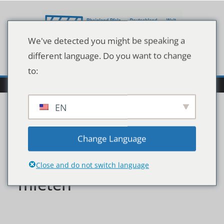
Zum
Inhalt
springen
We've detected you might be speaking a
different language. Do you want to change
to:
EN
studio-friedman-was-
Change Language
hilft-gegen-zu-hohe-
Close and do not switch language
mieten