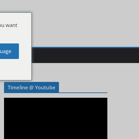
ou want
uage
Timeline @ Youtube