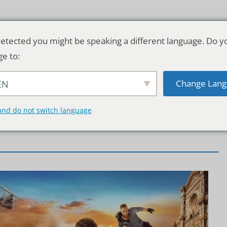
etected you might be speaking a different language. Do y
ge to:
Change Lang
EN
TSCHLAND & WELT
RATGEBER
DE
and do not switch language