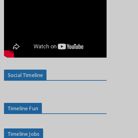
Social Timeline
Timeline Fun
Timeline Jobs