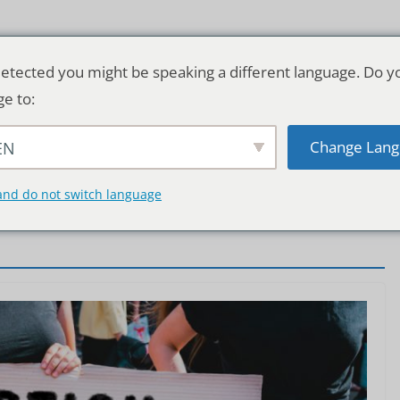
etected you might be speaking a different language. Do y
ge to:
Change Lang
EN
TSCHLAND & WELT
RATGEBER
DE
and do not switch language