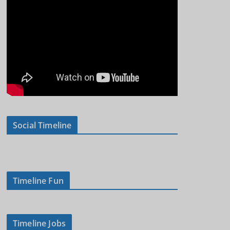
Social Timeline
Timeline Fun
Timeline Jobs