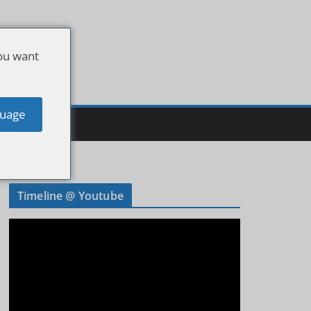
ou want
uage
Timeline @ Youtube