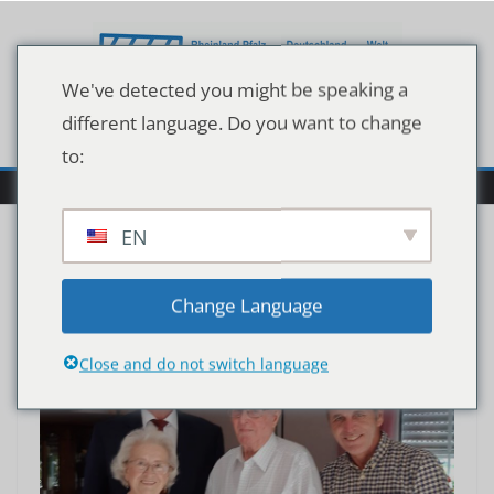
Zum
Inhalt
springen
We've detected you might be speaking a
different language. Do you want to change
to:
EN
Liebe
Change Language
Close and do not switch language