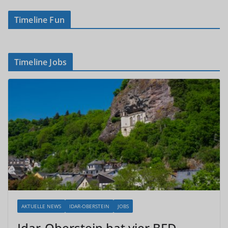
Timeline Fun
Timeline Jobs
AKTUELLE NEWS
IDAR-OBERSTEIN
JOBS
Idar-Oberstein hat vier BFD-