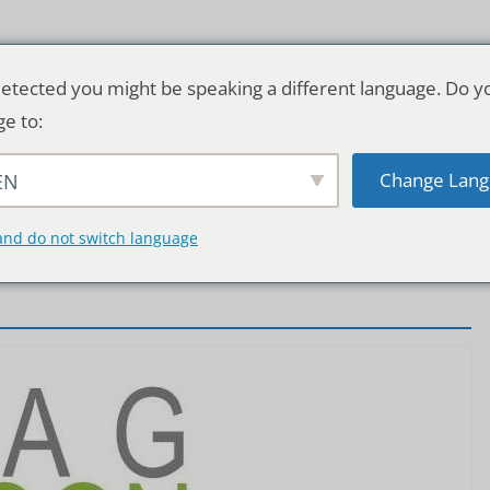
etected you might be speaking a different language. Do y
ge to:
Change Lang
EN
TSCHLAND & WELT
RATGEBER
DE
and do not switch language