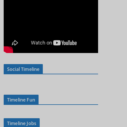
Social Timeline
Timeline Fun
Timeline Jobs