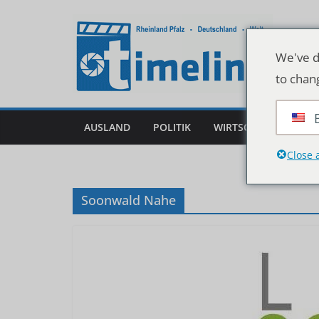
Zum
Inhalt
springen
We've d
to chan
AUSLAND
POLITIK
WIRTSCHAFT
DEU
Close 
Soonwald Nahe