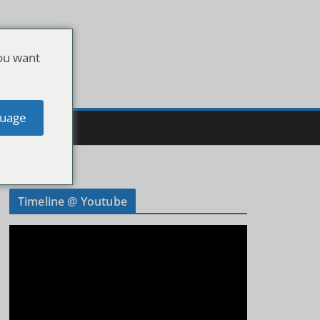
ou want
uage
Timeline @ Youtube