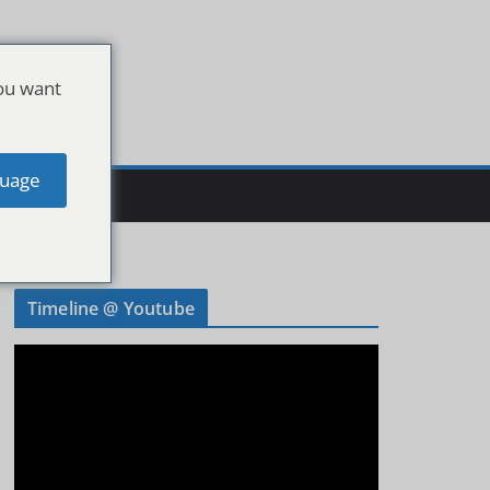
ou want
uage
Timeline @ Youtube