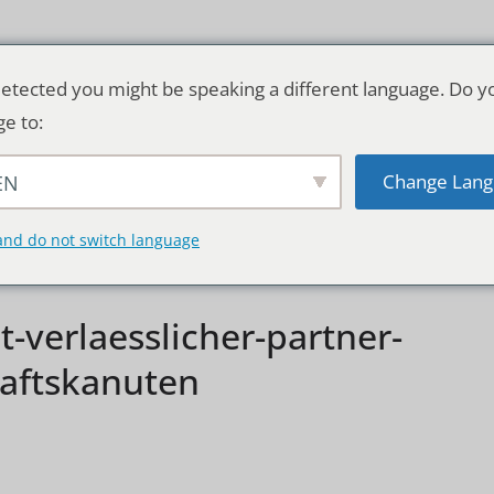
etected you might be speaking a different language. Do y
ge to:
Change Lang
EN
TSCHLAND & WELT
RATGEBER
DE
and do not switch language
t-verlaesslicher-partner-
aftskanuten