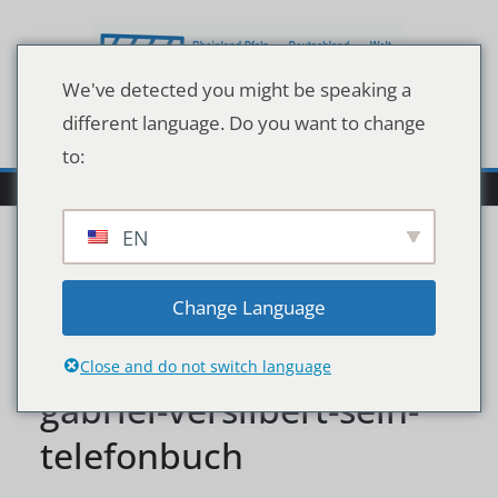
Zum
Inhalt
springen
We've detected you might be speaking a
different language. Do you want to change
to:
EN
timeline-mit-micky-
Change Language
beisenherz-kuehnert-
Close and do not switch language
gabriel-versilbert-sein-
telefonbuch