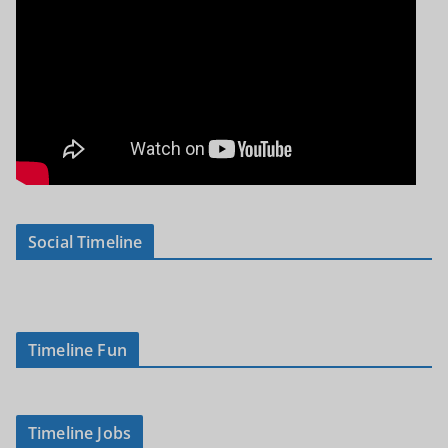
Social Timeline
Timeline Fun
Timeline Jobs