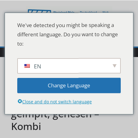
Zum
Inhalt
springen
We've detected you might be speaking a
different language. Do you want to change
to:
EN
Gebotsschild Zutritt nur
Change Language
nach der 2 G-Regel –
Close and do not switch language
geimpft, genesen –
Kombi