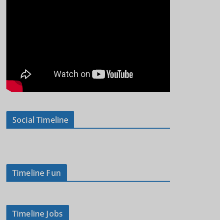
Social Timeline
Timeline Fun
Timeline Jobs