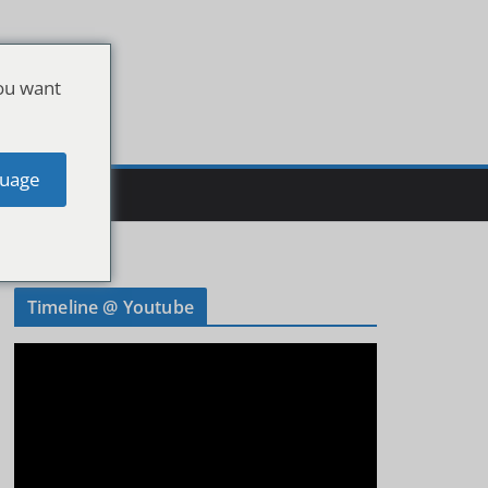
ou want
uage
Timeline @ Youtube