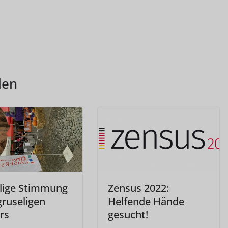
len
lige Stimmung
Zensus 2022:
gruseligen
Helfende Hände
rs
gesucht!