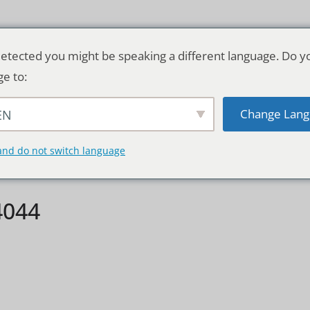
etected you might be speaking a different language. Do y
ge to:
Change Lang
EN
TSCHLAND & WELT
RATGEBER
DE
and do not switch language
4044