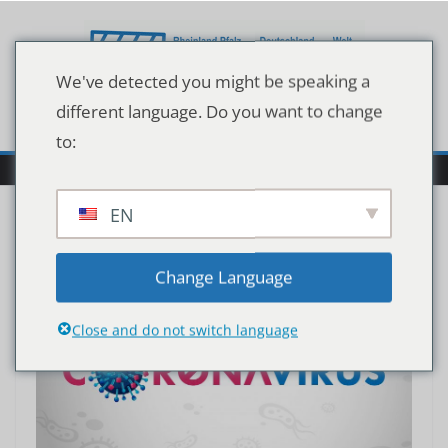
Zum
Inhalt
springen
We've detected you might be speaking a
different language. Do you want to change
to:
EN
Change Language
Close and do not switch language