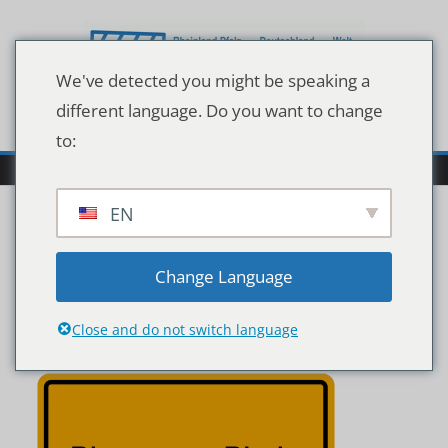
Zum
Inhalt
springen
We've detected you might be speaking a
different language. Do you want to change
to:
EN
Bingen+am+Rhein.Büde
Change Language
sheim
Close and do not switch language