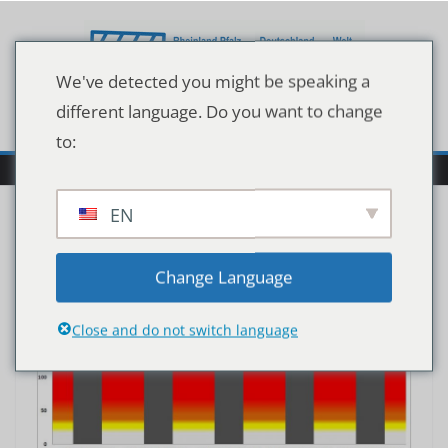
Zum
Inhalt
springen
We've detected you might be speaking a
different language. Do you want to change
to:
EN
Change Language
Close and do not switch language