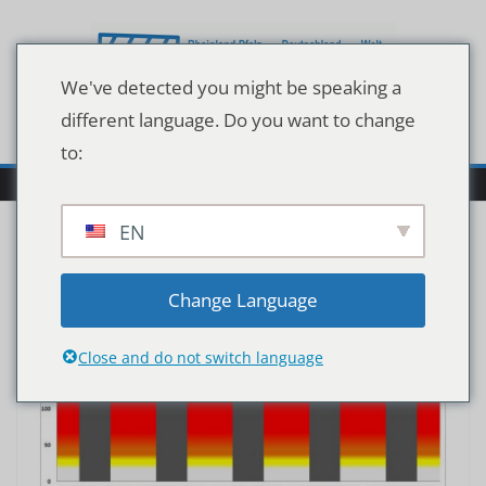
Zum
Inhalt
springen
We've detected you might be speaking a
different language. Do you want to change
to:
EN
Change Language
Close and do not switch language