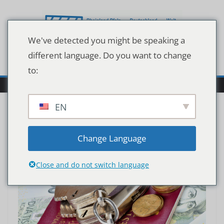
Zum
Inhalt
springen
We've detected you might be speaking a
different language. Do you want to change
to:
EN
Change Language
Close and do not switch language