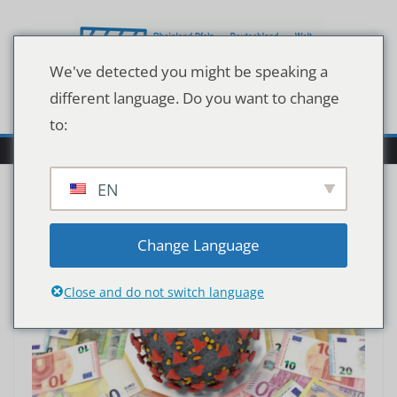
Zum
Inhalt
springen
We've detected you might be speaking a
different language. Do you want to change
to:
EN
Change Language
Close and do not switch language