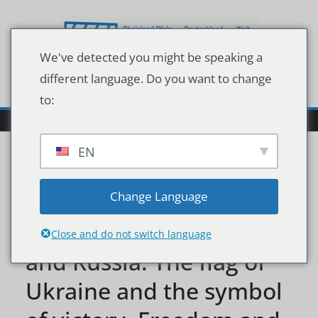
Zum
Inhalt
springen
We've detected you might be speaking a
different language. Do you want to change
to:
EN
Ukraine war, we stand
Change Language
Ukraine War Ukraine
Close and do not switch language
and Russia. The flag of
Ukraine and the symbol