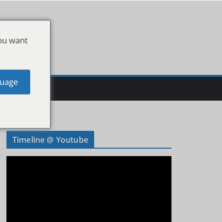
ou want
uage
Timeline @ Youtube