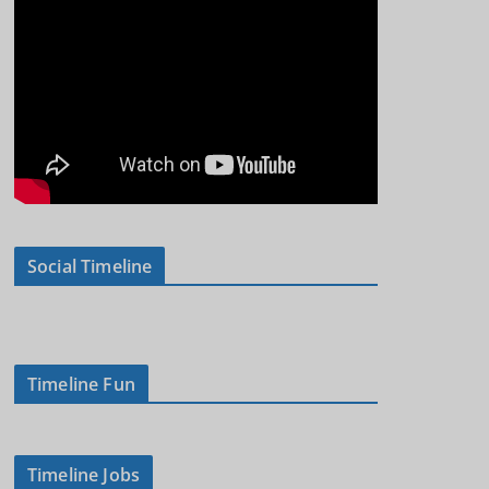
Social Timeline
Timeline Fun
Timeline Jobs