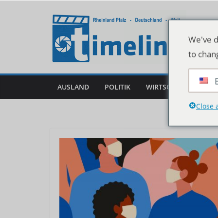
Zum
Inhalt
springen
We've d
to chan
AUSLAND
POLITIK
WIRTSCHAFT
DEU
Close 