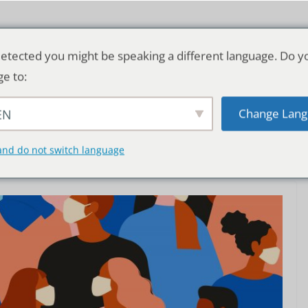
etected you might be speaking a different language. Do y
ge to:
Change Lang
EN
TSCHLAND & WELT
RATGEBER
DE
and do not switch language