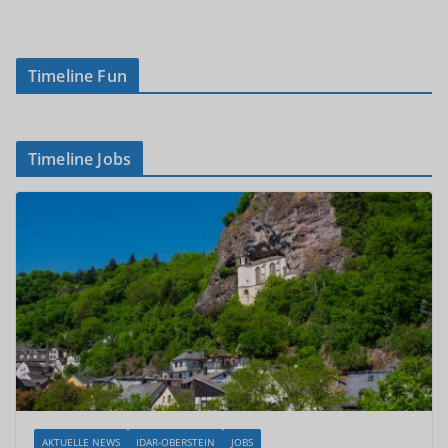
Timeline Fun
Timeline Jobs
AKTUELLE NEWS
IDAR-OBERSTEIN
JOBS