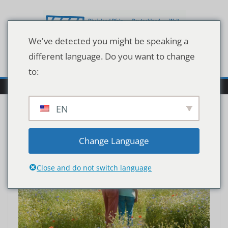
Zum
Inhalt
springen
We've detected you might be speaking a
different language. Do you want to change
to:
EN
Change Language
Close and do not switch language