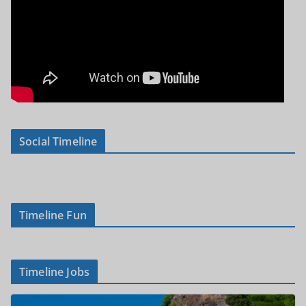
Social Timeline
Timeline Fun
Timeline Jobs