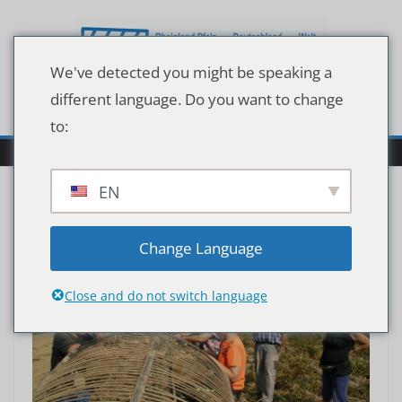
Zum
Inhalt
springen
We've detected you might be speaking a
different language. Do you want to change
to:
EN
Change Language
Close and do not switch language