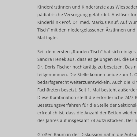
Kinderärztinnen und Kinderärzte aus Wiesbade
pädiatrische Versorgung gefährdet. Auslöser für
Kinderklink Prof. Dr. med. Markus Knuf. Auf 
Tisch“ mit den niedergelassenen Ärztinnen und 
Mal tagte.
Seit dem ersten „Runden Tisch“ hat sich einiges 
Sandra Henek aus, dass es gelungen sei, die Le
Dr. Doris Fischer hochkarätig zu besetzen. Das 
teilgenommen. Die Stelle können beide zum 1. Okt
bedarfsgerecht weiterzuentwickeln. Auch die Kind
Fachärzten besetzt. Seit 1. Mai besteht außerde
Diese Kombination stellt die erforderliche 24/7-
Besetzungsverfahren für die Stelle der Sektions
erfreulich ist, dass die Anzahl der Betten wied
des Jahres auf insgesamt 74 aufzustocken. Der li
Großen Raum in der Diskussion nahm die Aufkün