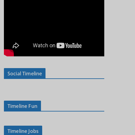
Social Timeline
Timeline Fun
Timeline Jobs