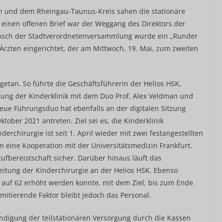
n und dem Rheingau-Taunus-Kreis sahen die stationäre
 einen offenen Brief war der Weggang des Direktors der
Wunsch der Stadtverordnetenversammlung wurde ein „Runder
Ärzten eingerichtet, der am Mittwoch, 19. Mai, zum zweiten
getan. So führte die Geschäftsführerin der Helios HSK,
itung der Kinderklinik mit dem Duo Prof. Alex Veldman und
neue Führungsduo hat ebenfalls an der digitalen Sitzung
ober 2021 antreten. Ziel sei es, die Kinderklinik
erchirurgie ist seit 1. April wieder mit zwei festangestellten
m eine Kooperation mit der Universitätsmedizin Frankfurt.
Rufbereistschaft sicher. Darüber hinaus läuft das
leitung der Kinderchirurgie an der Helios HSK. Ebenso
er auf 62 erhöht werden konnte, mit dem Ziel, bis zum Ende
mitierende Faktor bleibt jedoch das Personal.
digung der teilstationären Versorgung durch die Kassen