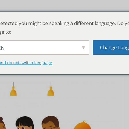
etected you might be speaking a different language. Do y
ge to:
Change Lang
EN
TSCHLAND & WELT
RATGEBER
DE
and do not switch language