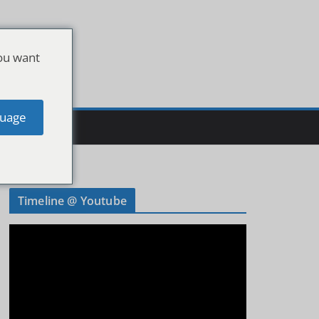
ou want
uage
Timeline @ Youtube