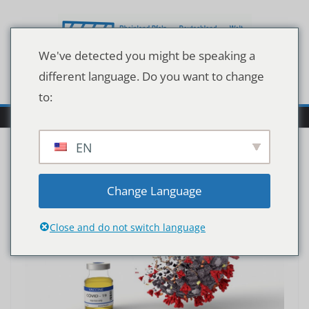
Zum
Inhalt
springen
We've detected you might be speaking a
different language. Do you want to change
to:
EN
Change Language
Close and do not switch language