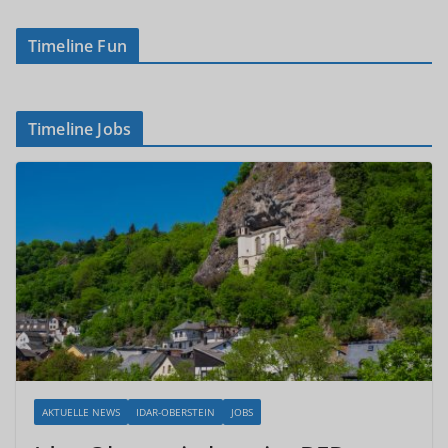
Timeline Fun
Timeline Jobs
AKTUELLE NEWS
IDAR-OBERSTEIN
JOBS