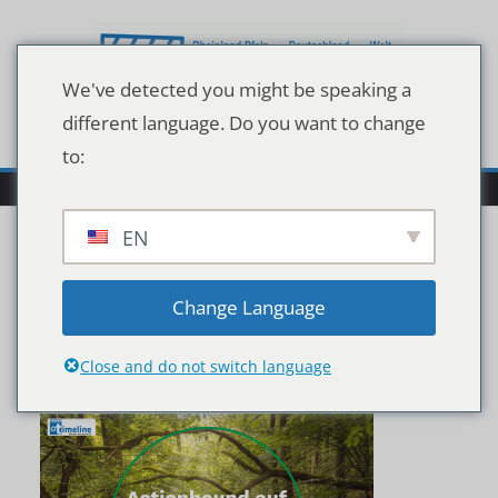
Zum
Inhalt
springen
We've detected you might be speaking a
different language. Do you want to change
to:
EN
Unbenanntes Design
Change Language
(20)
Close and do not switch language