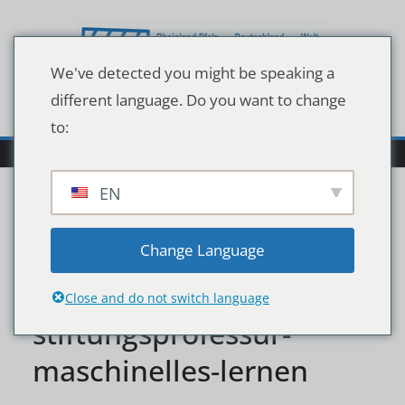
Zum
Inhalt
springen
We've detected you might be speaking a
different language. Do you want to change
to:
EN
universitaet-
Change Language
osnabrueck-erhaelt-
Close and do not switch language
stiftungsprofessur-
maschinelles-lernen