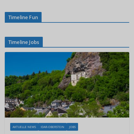
Timeline Fun
Timeline Jobs
AKTUELLE NEWS
IDAR-OBERSTEIN
JOBS