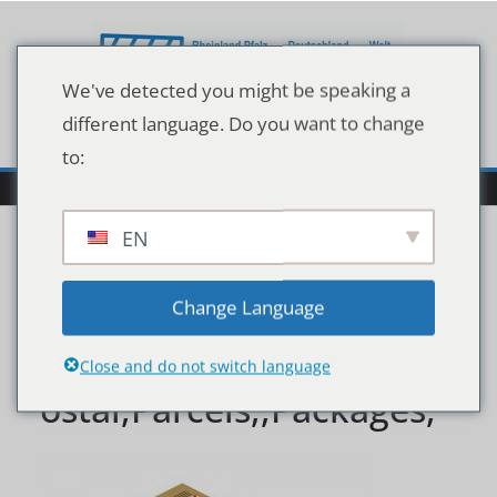
Zum
Inhalt
springen
We've detected you might be speaking a
different language. Do you want to change
to:
EN
Vector,Realistic,Isometri
Change Language
c,Illustration,,A,Set,Of,P
Close and do not switch language
ostal,Parcels,,Packages,