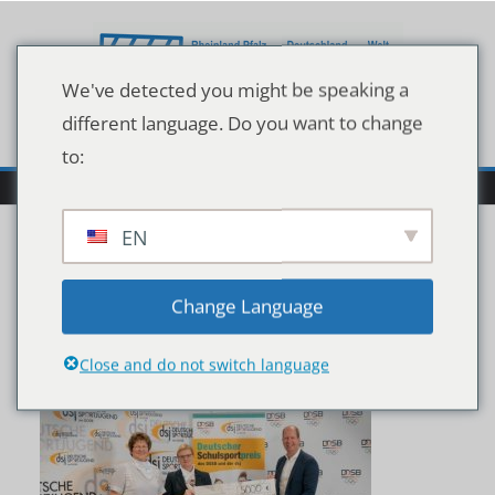
Zum
Inhalt
springen
We've detected you might be speaking a
different language. Do you want to change
to:
EN
Verleihung2520Deutsch
Change Language
er7E019-20_1.2520Preis
Close and do not switch language