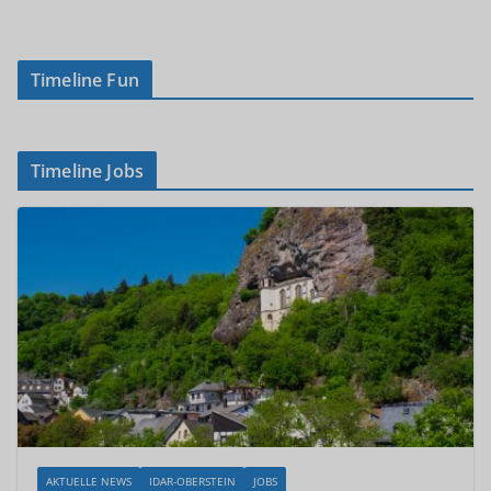
Timeline Fun
Timeline Jobs
AKTUELLE NEWS
IDAR-OBERSTEIN
JOBS