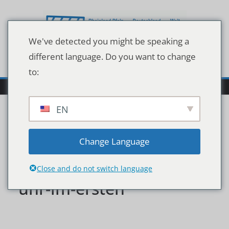
Zum
Inhalt
springen
We've detected you might be speaking a
different language. Do you want to change
to:
EN
versuchskaninchen-
Change Language
heimkind-am-3-2-2330-
Close and do not switch language
uhr-im-ersten