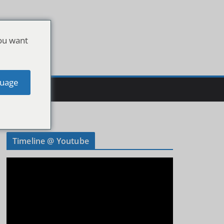
ou want
uage
Timeline @ Youtube