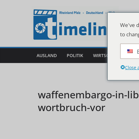
Zum
Inhalt
springen
We've d
to chan
AUSLAND
POLITIK
WIRTSCHAFT
DEU
Close 
waffenembargo-in-lib
wortbruch-vor