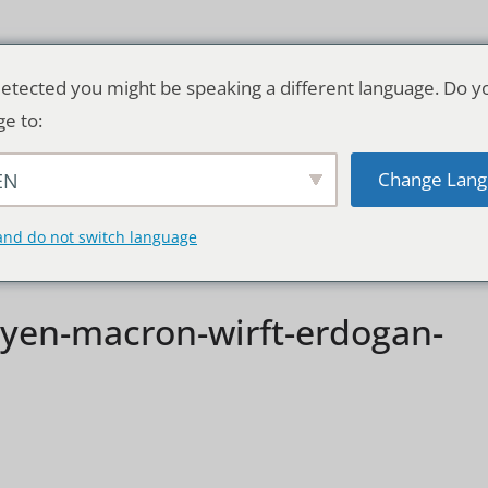
etected you might be speaking a different language. Do y
ge to:
Change Lang
EN
TSCHLAND & WELT
RATGEBER
DE
and do not switch language
yen-macron-wirft-erdogan-