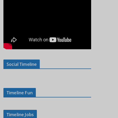
Social Timeline
Timeline Fun
Timeline Jobs