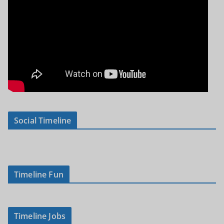
Social Timeline
Timeline Fun
Timeline Jobs