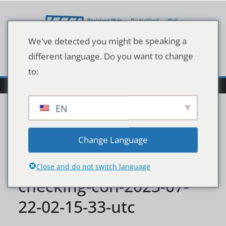
Zum
Inhalt
springen
We've detected you might be speaking a
different language. Do you want to change
to:
EN
engineer-railway-under-
Change Language
inspection-and-
Close and do not switch language
checking-con-2023-07-
22-02-15-33-utc