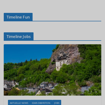
Timeline Fun
Timeline Jobs
AKTUELLE NEWS
IDAR-OBERSTEIN
JOBS