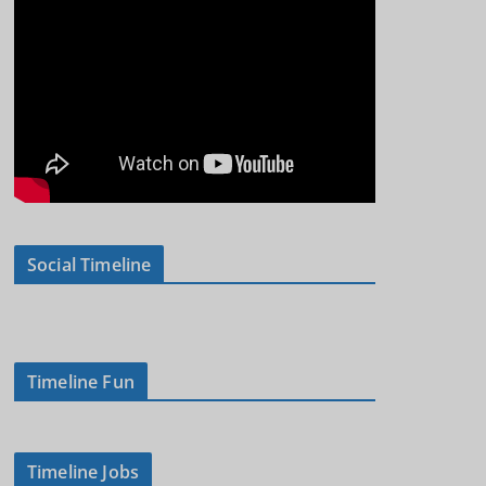
Social Timeline
Timeline Fun
Timeline Jobs