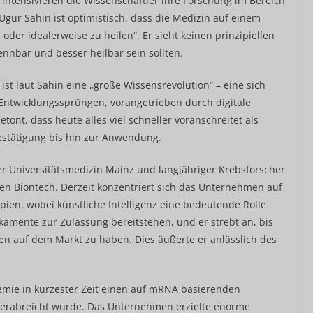
 intensivieren die Wissenschaftler ihre Forschung im Bereich
ur Sahin ist optimistisch, dass die Medizin auf einem
n oder idealerweise zu heilen“. Er sieht keinen prinzipiellen
nnbar und besser heilbar sein sollten.
ist laut Sahin eine „große Wissensrevolution“ – eine sich
 Entwicklungssprüngen, vorangetrieben durch digitale
tont, dass heute alles viel schneller voranschreitet als
estätigung bis hin zur Anwendung.
er Universitätsmedizin Mainz und langjähriger Krebsforscher
en Biontech. Derzeit konzentriert sich das Unternehmen auf
ien, wobei künstliche Intelligenz eine bedeutende Rolle
ikamente zur Zulassung bereitstehen, und er strebt an, bis
en auf dem Markt zu haben. Dies äußerte er anlässlich des
mie in kürzester Zeit einen auf mRNA basierenden
 verabreicht wurde. Das Unternehmen erzielte enorme