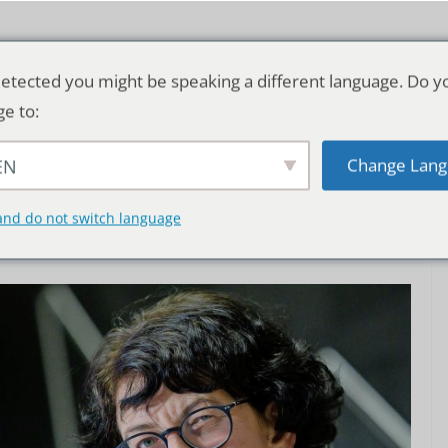
etected you might be speaking a different language. Do y
ge to:
Change Lang
EN
TSCHLAND & WELT
RATGEBER
DE
and do not switch language