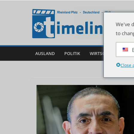
Zum
Inhalt
springen
We've d
to chan
AUSLAND
POLITIK
WIRTSCHAFT
DEU
Close 