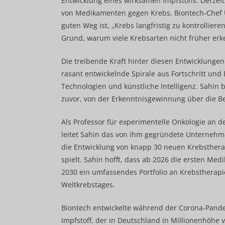
Entwicklung eines wirksamen Impfstoffs. Derzeit
von Medikamenten gegen Krebs. Biontech-Chef Ug
guten Weg ist, „Krebs langfristig zu kontrolliere
Grund, warum viele Krebsarten nicht früher erke
Die treibende Kraft hinter diesen Entwicklungen 
rasant entwickelnde Spirale aus Fortschritt und
Technologien und künstliche Intelligenz. Sahin be
zuvor, von der Erkenntnisgewinnung über die B
Als Professor für experimentelle Onkologie an d
leitet Sahin das von ihm gegründete Unternehm
die Entwicklung von knapp 30 neuen Krebstherap
spielt. Sahin hofft, dass ab 2026 die ersten Med
2030 ein umfassendes Portfolio an Krebstherapi
Weltkrebstages.
Biontech entwickelte während der Corona-Pande
Impfstoff, der in Deutschland in Millionenhöhe