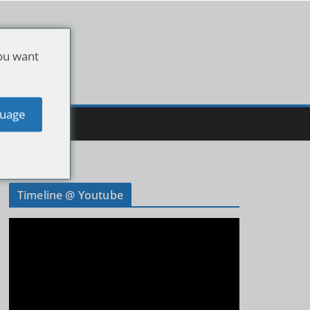
ou want
uage
Timeline @ Youtube