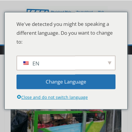
Zum
Inhalt
springen
We've detected you might be speaking a
different language. Do you want to change
to:
EN
Change Language
Close and do not switch language