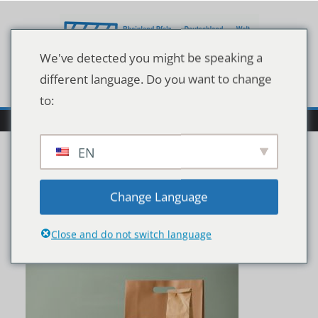
Zum
Inhalt
springen
We've detected you might be speaking a
different language. Do you want to change
to:
EN
shutterstock_152791247
Change Language
6
Close and do not switch language