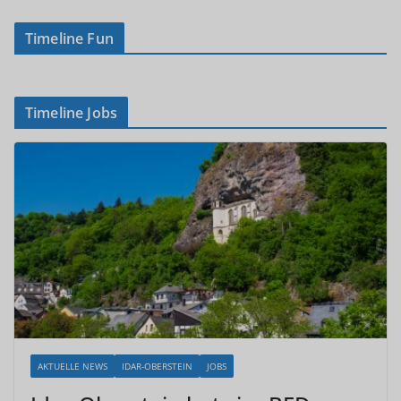
Timeline Fun
Timeline Jobs
AKTUELLE NEWS
IDAR-OBERSTEIN
JOBS