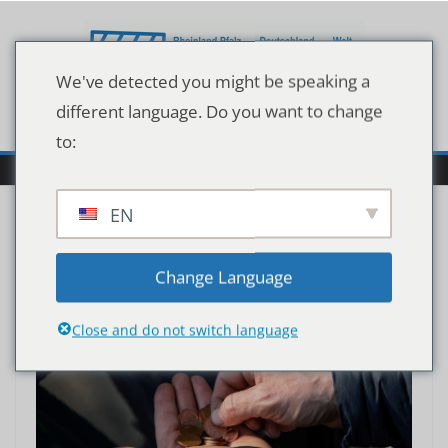
Zum
Inhalt
springen
We've detected you might be speaking a
different language. Do you want to change
to:
EN
Change Language
Close and do not switch language