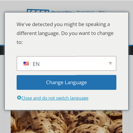
Zum
Inhalt
springen
We've detected you might be speaking a
different language. Do you want to change
to:
EN
Change Language
Close and do not switch language