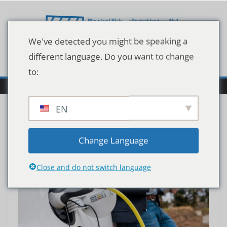
Zum
Inhalt
springen
We've detected you might be speaking a
different language. Do you want to change
to:
EN
Change Language
Close and do not switch language