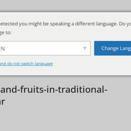
etected you might be speaking a different language. Do y
ge to:
Change Lang
EN
TSCHLAND & WELT
RATGEBER
DE
and do not switch language
nd-fruits-in-traditional-
ar