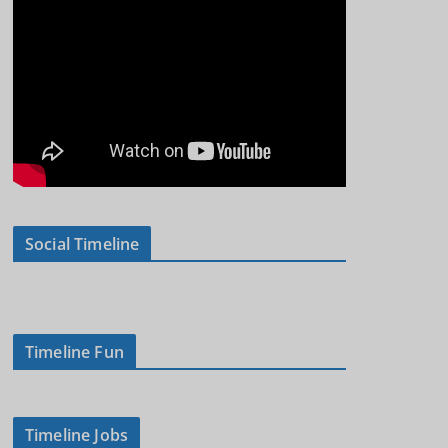
Social Timeline
Timeline Fun
Timeline Jobs