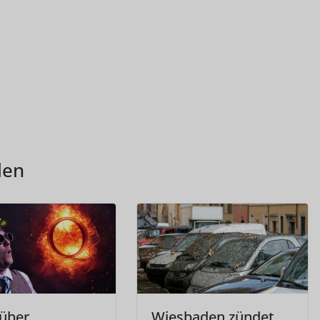
len
über
Wiesbaden zündet