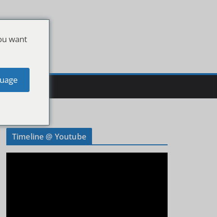
ou want
uage
Timeline @ Youtube