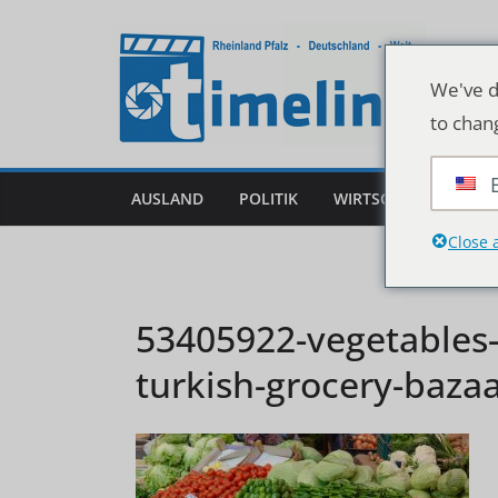
Zum
Inhalt
springen
We've d
to chan
AUSLAND
POLITIK
WIRTSCHAFT
DEU
Close 
53405922-vegetables-a
turkish-grocery-baza