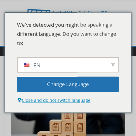
Zum
Inhalt
springen
We've detected you might be speaking a
different language. Do you want to change
to:
EN
Change Language
Close and do not switch language