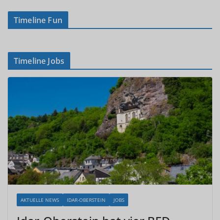
Timeline Fun
Timeline Jobs
AKTUELLE NEWS
IDAR-OBERSTEIN
JOBS