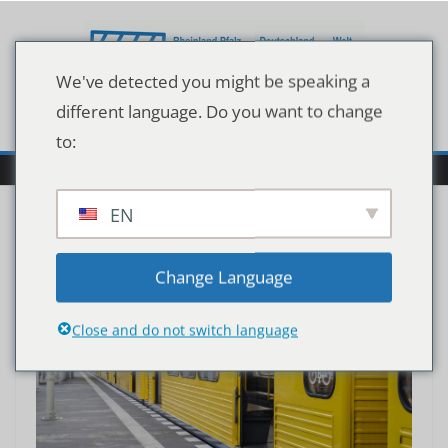
Zum
Inhalt
springen
We've detected you might be speaking a
different language. Do you want to change
to:
EN
Change Language
Close and do not switch language