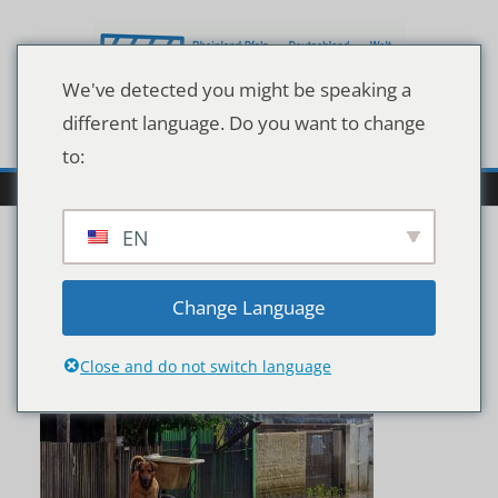
Zum
Inhalt
springen
We've detected you might be speaking a
different language. Do you want to change
to:
EN
Selective of two dogs
Change Language
isolated in flood
Close and do not switch language