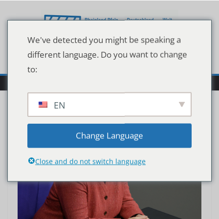
Zum
Inhalt
springen
We've detected you might be speaking a
different language. Do you want to change
to:
EN
Change Language
Close and do not switch language